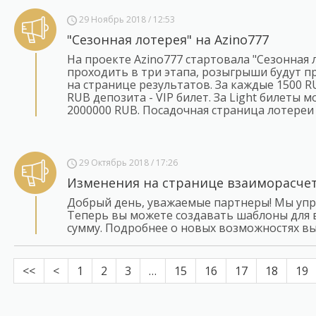
29 Ноябрь 2018 / 12:53
"Сезонная лотерея" на Azino777
На проекте Azino777 стартовала "Сезонная 
проходить в три этапа, розыгрыши будут про
на странице результатов. За каждые 1500 R
RUB депозита - VIP билет. За Light билеты
2000000 RUB. Посадочная страница лотереи
29 Октябрь 2018 / 17:26
Изменения на странице взаиморасче
Добрый день, уважаемые партнеры! Мы упр
Теперь вы можете создавать шаблоны для 
сумму. Подробнее о новых возможностях вы
<<
<
1
2
3
…
15
16
17
18
19