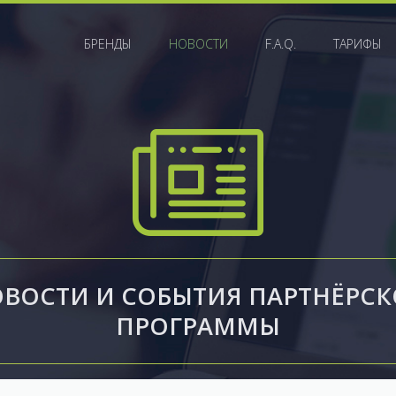
БРЕНДЫ
НОВОСТИ
F.A.Q.
ТАРИФЫ
ВОСТИ И СОБЫТИЯ ПАРТНЁРС
ПРОГРАММЫ