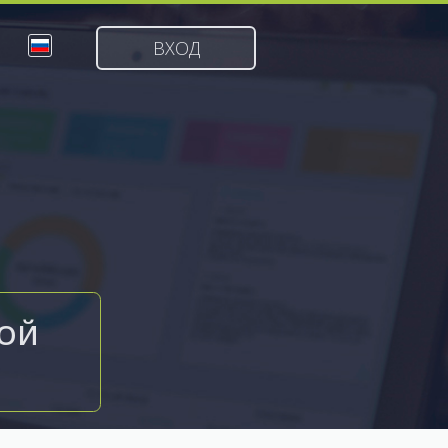
ВХОД
КОЙ