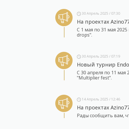
30 Апрель 2025 / 07:30
На проектах Azino77
С 1 мая по 31 мая 2025
drops".
30 Апрель 2025 / 07:19
Новый турнир Endorp
С 30 апреля по 11 мая
"Multiplier fest".
14 Апрель 2025 / 12:46
На проектах Azino7
Рады сообщить вам, чт