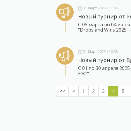
31 Март 2025 / 11:05
Новый турнир от Pra
С 05 марта по 04 июня
"Drops and Wins 2025"
31 Март 2025 / 10:38
Новый турнир от Bga
С 01 по 30 апреля 2025
Fest".
<<
<
1
2
3
4
5